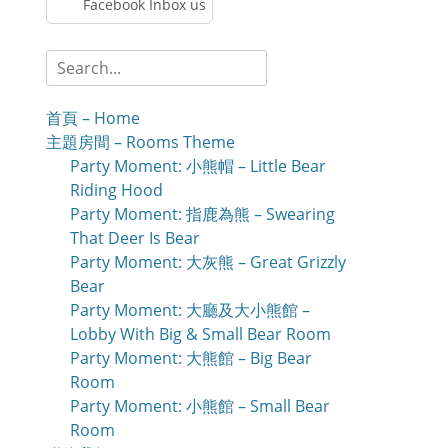
Facebook Inbox us
Search
for:
首頁 – Home
主題房間 – Rooms Theme
Party Moment: 小熊帽 – Little Bear
Riding Hood
Party Moment: 指鹿為熊 – Swearing
That Deer Is Bear
Party Moment: 大灰熊 – Great Grizzly
Bear
Party Moment: 大廳及大小熊館 –
Lobby With Big & Small Bear Room
Party Moment: 大熊館 – Big Bear
Room
Party Moment: 小熊館 – Small Bear
Room