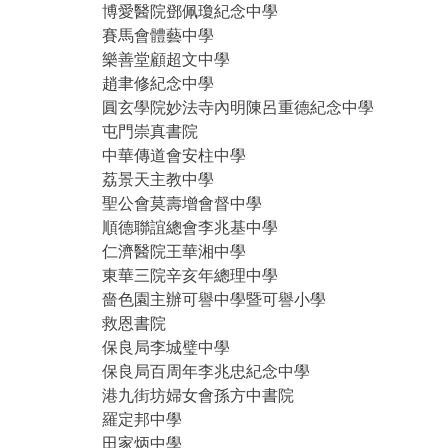
博愛醫院鄧佩瓊紀念中學
賽馬會體藝中學
樂善堂顧超文中學
趙聿修紀念中學
圓玄學院妙法寺內明陳呂重德紀念中學
屯門崇真書院
中華傳道會安柱中學
荔景天主教中學
聖公會莫壽增會督中學
順德聯誼總會李兆基中學
仁濟醫院王華湘中學
東華三院辛亥年總理中學
嗇色園主辦可譽中學暨可譽小學
救恩書院
保良局李城璧中學
保良局百周年李兆忠紀念中學
港九街坊婦女會孫方中書院
羅定邦中學
田家炳中學