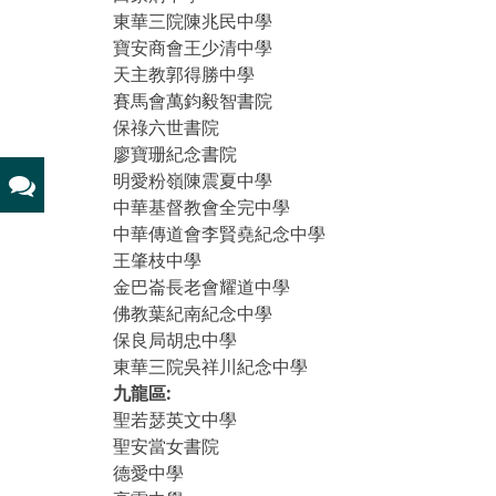
東華三院陳兆民中學
寶安商會王少清中學
天主教郭得勝中學
賽馬會萬鈞毅智書院
保祿六世書院
廖寶珊紀念書院
明愛粉嶺陳震夏中學
中華基督教會全完中學
中華傳道會李賢堯紀念中學
王肇枝中學
金巴崙長老會耀道中學
佛教葉紀南紀念中學
保良局胡忠中學
東華三院吳祥川紀念中學
九龍區:
聖若瑟英文中學
聖安當女書院
德愛中學