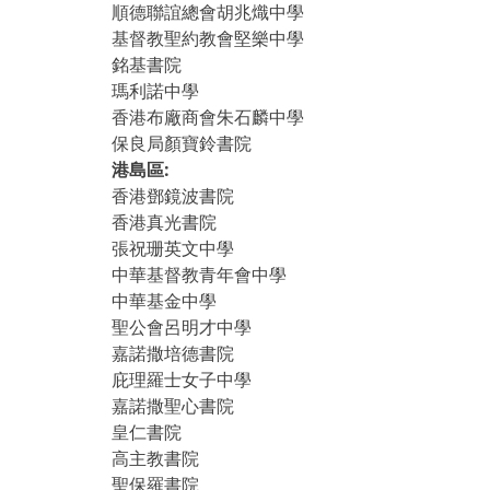
順德聯誼總會胡兆熾中學
基督教聖約教會堅樂中學
銘基書院
瑪利諾中學
香港布廠商會朱石麟中學
保良局顏寶鈴書院
港島區:
香港鄧鏡波書院
香港真光書院
張祝珊英文中學
中華基督教青年會中學
中華基金中學
聖公會呂明才中學
嘉諾撒培德書院
庇理羅士女子中學
嘉諾撒聖心書院
皇仁書院
高主教書院
聖保羅書院