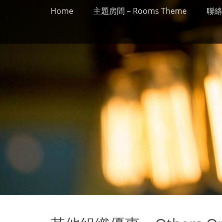
Primary Menu
Skip
Home
主題房間 – Rooms Theme
聯絡我
to
content