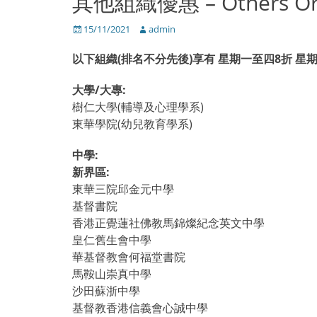
其他組織優惠 – Others Orga
Posted
15/11/2021
Author
admin
on
以下組織(排名不分先後)享有 星期一至四8折 星
大學/大專:
樹仁大學(輔導及心理學系)
東華學院(幼兒教育學系)
中學:
新界區:
東華三院邱金元中學
基督書院
香港正覺蓮社佛教馬錦燦紀念英文中學
皇仁舊生會中學
華基督教會何福堂書院
馬鞍山崇真中學
沙田蘇浙中學
基督教香港信義會心誠中學