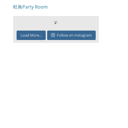
旺角Party Room
Load More...
Follow on Instagram