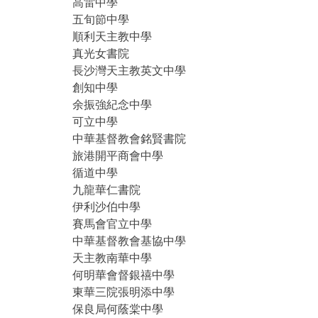
高雷中學
五旬節中學
順利天主教中學
真光女書院
長沙灣天主教英文中學
創知中學
余振強紀念中學
可立中學
中華基督教會銘賢書院
旅港開平商會中學
循道中學
九龍華仁書院
伊利沙伯中學
賽馬會官立中學
中華基督教會基協中學
天主教南華中學
何明華會督銀禧中學
東華三院張明添中學
保良局何蔭棠中學