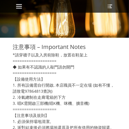
Primary Menu
Header
Skip
Toggle
to
content
注意事項 – Important Notes
*請穿襪子以及入房前除鞋，放置在鞋架上
===================
◆ 如果有不認識的人敲門請勿開門
===================
【設備使用方法】
1. 所有設備需自行開啟, 本店職員不一定在場 (如有不懂，
請致電97864813查詢)
2. 冷氣總制在走廊電箱的下方
3. 唱K需開啟三部機(唱K機、咪機、擴音機)
===================
【注意事項及規則】
1. 必須保持場地清潔。
2. 派對結束後必須將場地還原及把所有借用的物資歸還。