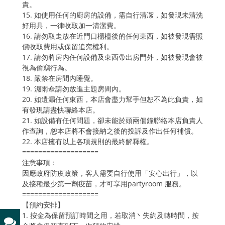
責。
15. 如使用任何的廚房的設備，需自行清㓗，如發現未清洗
好用具，一律收取加一清潔費。
16. 請勿取走放在近門口櫃檯後的任何東西，如被發現需照
價收取費用或保留追究權利。
17. 請勿將房內任何設備及東西帶出房門外，如被發現會被
視為偷竊行為。
18. 嚴禁在房間內睡覺。
19. 濕雨傘請勿放進主題房間內。
20. 如遺漏任何東西，本店會盡力幫手但恕不為此負責，如
有發現請盡快聯絡本店。
21. 如設備有任何問題，卻未能於頭兩個鐘聯絡本店負責人
作查詢，恕本店將不會接納之後的投訴及作出任何補償。
22. 本店擁有以上各項規則的最終解釋權。
===================
注意事項：
因應政府防疫政策，客人需要自行使用「安心出行」，以
及接種最少第一劑疫苗，才可享用partyroom 服務。
===================
【預約安排】
1. 按金為保留預訂時間之用，若取消丶失約及轉時間，按