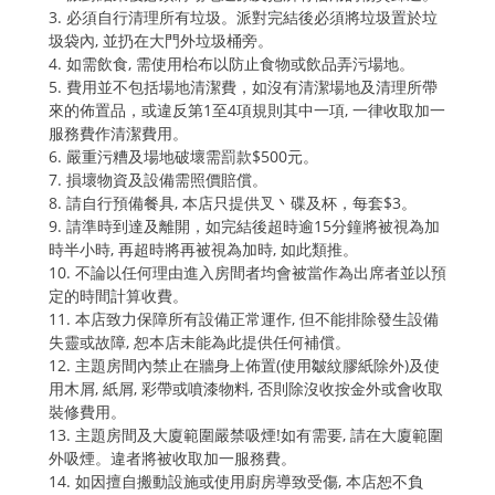
3. 必須自行清理所有垃圾。派對完結後必須將垃圾置於垃
圾袋內, 並扔在大門外垃圾桶旁。
4. 如需飲食, 需使用枱布以防止食物或飲品弄污場地。
5. 費用並不包括場地清潔費，如沒有清潔場地及清理所帶
來的佈置品，或違反第1至4項規則其中一項, 一律收取加一
服務費作清潔費用。
6. 嚴重污糟及場地破壞需罰款$500元。
7. 損壞物資及設備需照價賠償。
8. 請自行預備餐具, 本店只提供叉丶碟及杯，每套$3。
9. 請準時到達及離開，如完結後超時逾15分鐘將被視為加
時半小時, 再超時將再被視為加時, 如此類推。
10. 不論以任何理由進入房間者均會被當作為出席者並以預
定的時間計算收費。
11. 本店致力保障所有設備正常運作, 但不能排除發生設備
失靈或故障, 恕本店未能為此提供任何補償。
12. 主題房間內禁止在牆身上佈置(使用皺紋膠紙除外)及使
用木屑, 紙屑, 彩帶或噴漆物料, 否則除沒收按金外或會收取
裝修費用。
13. 主題房間及大廈範圍嚴禁吸煙!如有需要, 請在大廈範圍
外吸煙。違者將被收取加一服務費。
14. 如因擅自搬動設施或使用廚房導致受傷, 本店恕不負