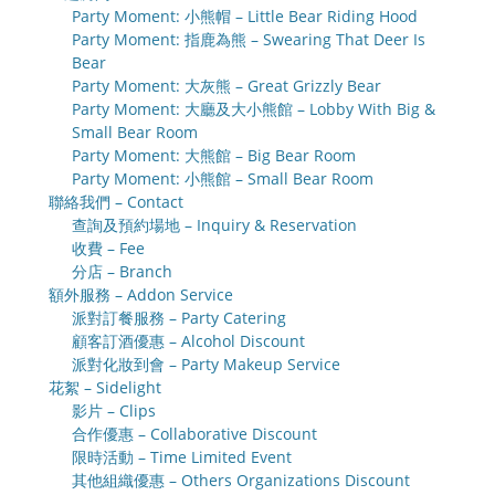
Party Moment: 小熊帽 – Little Bear Riding Hood
Party Moment: 指鹿為熊 – Swearing That Deer Is
Bear
Party Moment: 大灰熊 – Great Grizzly Bear
Party Moment: 大廳及大小熊館 – Lobby With Big &
Small Bear Room
Party Moment: 大熊館 – Big Bear Room
Party Moment: 小熊館 – Small Bear Room
聯絡我們 – Contact
查詢及預約場地 – Inquiry & Reservation
收費 – Fee
分店 – Branch
額外服務 – Addon Service
派對訂餐服務 – Party Catering
顧客訂酒優惠 – Alcohol Discount
派對化妝到會 – Party Makeup Service
花絮 – Sidelight
影片 – Clips
合作優惠 – Collaborative Discount
限時活動 – Time Limited Event
其他組織優惠 – Others Organizations Discount